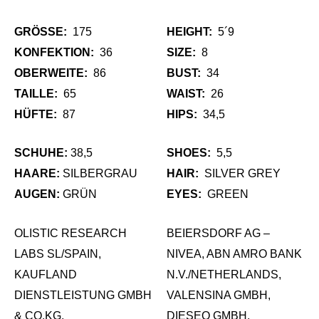
GRÖSSE:
175
HEIGHT:
5´9
KONFEKTION:
36
SIZE:
8
OBERWEITE:
86
BUST:
34
TAILLE:
65
WAIST:
26
HÜFTE:
87
HIPS:
34,5
SCHUHE:
38,5
SHOES:
5,5
HAARE:
SILBERGRAU
HAIR:
SILVER GREY
AUGEN:
GRÜN
EYES:
GREEN
OLISTIC RESEARCH
BEIERSDORF AG –
LABS SL/SPAIN,
NIVEA, ABN AMRO BANK
KAUFLAND
N.V./NETHERLANDS,
DIENSTLEISTUNG GMBH
VALENSINA GMBH,
& CO.KG,
DIESEO GMBH,