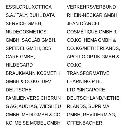
ESSILORLUXOTTICA
VERKEHRSVERBUND
S.A./ITALY, BUHL DATA
RHEIN-NECKAR GMBH,
SERVICE GMBH,
JEAN D´ARCEL
NUDECOSMETICS
COSMÉTIQUE GMBH &
GMBH, SACLÁB GMBH,
CO.KG, HEMA GMBH &
SPEIDEL GMBH, 3O5
CO. KG/NETHERLANDS,
CARE GMBH,
APOLLO-OPTIK GMBH &
HILDEGARD
CO.KG,
BRAUKMANN KOSMETIK
TRANSFORMATIVE
GMBH & CO.KG, DFV
LEARNING PTE.
DEUTSCHE
LTD./SINGAPORE,
FAMILIENVERSICHERUN
DEUTSCHLAND/NETHE
G AG, AUDI AG, WIESHEU
RLANDS, SUPRIMA
GMBH, MEDI GMBH & CO
GMBH, REVIDERM AG,
KG, MEISE MÖBEL GMBH
OFFENBACHER