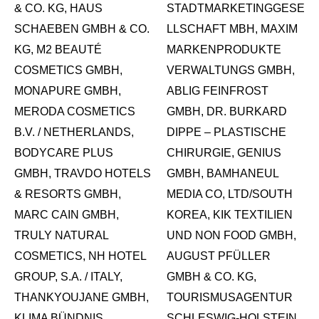
& CO. KG, HAUS
STADTMARKETINGGESE
SCHAEBEN GMBH & CO.
LLSCHAFT MBH, MAXIM
KG, M2 BEAUTÉ
MARKENPRODUKTE
COSMETICS GMBH,
VERWALTUNGS GMBH,
MONAPURE GMBH,
ABLIG FEINFROST
MERODA COSMETICS
GMBH, DR. BURKARD
B.V. / NETHERLANDS,
DIPPE – PLASTISCHE
BODYCARE PLUS
CHIRURGIE, GENIUS
GMBH, TRAVDO HOTELS
GMBH, BAMHANEUL
& RESORTS GMBH,
MEDIA CO, LTD/SOUTH
MARC CAIN GMBH,
KOREA, KIK TEXTILIEN
TRULY NATURAL
UND NON FOOD GMBH,
COSMETICS, NH HOTEL
AUGUST PFÜLLER
GROUP, S.A. / ITALY,
GMBH & CO. KG,
THANKYOUJANE GMBH,
TOURISMUSAGENTUR
KLIMA BÜNDNIS,
SCHLESWIG-HOLSTEIN